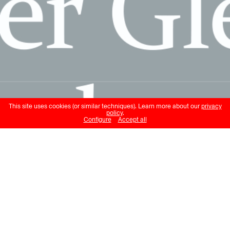
This site uses cookies (or similar techniques). Learn more about our
privacy
policy
.
Configure
Accept all
Bern ist überall
Écrire avec les glaciers
La Couleur des jours
Swiss Alpine Museum
19:00, 20.09.24