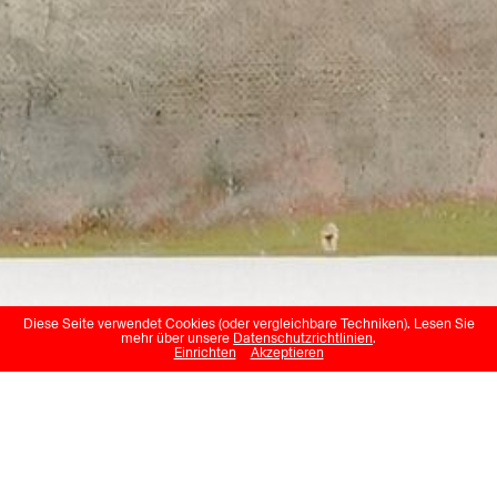
Diese Seite verwendet Cookies (oder vergleichbare Techniken). Lesen Sie
mehr über unsere
Datenschutzrichtlinien
.
Einrichten
Akzeptieren
Berthe Roten-Calpini
Glacier de Fee und al.
Kunstmuseum Wallis
15.06.24 – 06.10.24