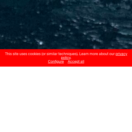
This site uses cookies (or similar techniques). Learn more about our
privacy
policy
.
Configure
Accept all
Ramon Landolt
et
Caterina Viguera
Encounter Iced Sound 2.0
Plateforme 10
18.09.24 – 10.10.24
Ecouter chanter le glacier. Ou plutôt
l’écouter dialoguer avec la rumeur